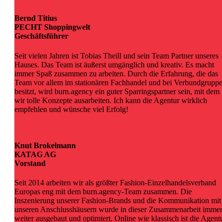
Bernd Titius
PECHT Shoppingwelt
Geschäftsführer
Seit vielen Jahren ist Tobias Theill und sein Team Partner unseres
Hauses. Das Team ist äußerst umgänglich und kreativ. Es macht
immer Spaß zusammen zu arbeiten. Durch die Erfahrung, die das
Team vor allem im stationären Fachhandel und bei Verbundgrupp
besitzt, wird burn.agency ein guter Sparringspartner sein, mit dem
wir tolle Konzepte ausarbeiten. Ich kann die Agentur wirklich
empfehlen und wünsche viel Erfolg!
Knut Brokelmann
KATAG AG
Vorstand
Seit 2014 arbeiten wir als größter Fashion-Einzelhandelsverband
Europas eng mit dem burn.agency-Team zusammen. Die
Inszenierung unserer Fashion-Brands und die Kommunikation mit
unseren Anschlusshäusern wurde in dieser Zusammenarbeit imme
weiter ausgebaut und optimiert. Online wie klassisch ist die Agent